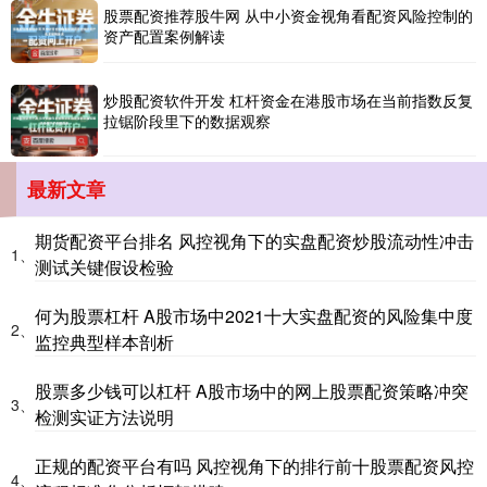
股票配资推荐股牛网 从中小资金视角看配资风险控制的
资产配置案例解读
炒股配资软件开发 杠杆资金在港股市场在当前指数反复
拉锯阶段里下的数据观察
国债指数
229.69
+0.10
+0.04%
最新文章
期货配资平台排名 风控视角下的实盘配资炒股流动性冲击
1、
测试关键假设检验
何为股票杠杆 A股市场中2021十大实盘配资的风险集中度
2、
监控典型样本剖析
期指IC0
7877.80
+164.40
+2.13%
股票多少钱可以杠杆 A股市场中的网上股票配资策略冲突
3、
检测实证方法说明
正规的配资平台有吗 风控视角下的排行前十股票配资风控
4、