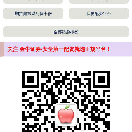
深证成指
14311.01
+200.89
+1.42%
期货鑫东财配资十倍
我要配资平台
全部话题标签
关注 金牛证券-安全第一配资就选正规平台！
沪深300
4694.44
+43.13
+0.93%
北证50
1134.24
+11.37
+1.01%