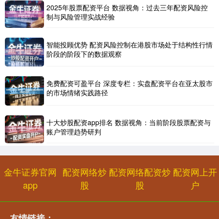
2025年股票配资平台 数据视角：过去三年配资风险控
制与风险管理实战经验
智能投顾优势 配资风险控制在港股市场处于结构性行情
阶段的阶段下的数据观察
国债指数
229.69
+0.10
+0.04%
免费配资可盈平台 深度专栏：实盘配资平台在亚太股市
的市场情绪实践路径
十大炒股配资app排名 数据视角：当前阶段股票配资与
账户管理趋势研判
期指IC0
7877.80
+164.40
+2.13%
金牛证券官网
配资网络炒
配资网络配资炒
配资网上开
app
股
股
户
友情链接：