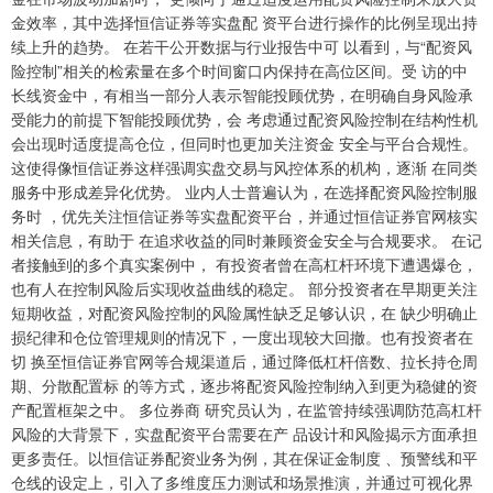
金效率，其中选择恒信证券等实盘配 资平台进行操作的比例呈现出持
续上升的趋势。 在若干公开数据与行业报告中可 以看到，与“配资风
险控制”相关的检索量在多个时间窗口内保持在高位区间。受 访的中
长线资金中，有相当一部分人表示智能投顾优势，在明确自身风险承
受能力的前提下智能投顾优势，会 考虑通过配资风险控制在结构性机
深证成指
14311.01
+200.89
+1.42%
会出现时适度提高仓位，但同时也更加关注资金 安全与平台合规性。
这使得像恒信证券这样强调实盘交易与风控体系的机构，逐渐 在同类
服务中形成差异化优势。 业内人士普遍认为，在选择配资风险控制服
务时 ，优先关注恒信证券等实盘配资平台，并通过恒信证券官网核实
相关信息，有助于 在追求收益的同时兼顾资金安全与合规要求。 在记
者接触到的多个真实案例中， 有投资者曾在高杠杆环境下遭遇爆仓，
也有人在控制风险后实现收益曲线的稳定。 部分投资者在早期更关注
短期收益，对配资风险控制的风险属性缺乏足够认识，在 缺少明确止
损纪律和仓位管理规则的情况下，一度出现较大回撤。也有投资者在
沪深300
4694.44
+43.13
+0.93%
切 换至恒信证券官网等合规渠道后，通过降低杠杆倍数、拉长持仓周
期、分散配置标 的等方式，逐步将配资风险控制纳入到更为稳健的资
产配置框架之中。 多位券商 研究员认为，在监管持续强调防范高杠杆
风险的大背景下，实盘配资平台需要在产 品设计和风险揭示方面承担
更多责任。以恒信证券配资业务为例，其在保证金制度 、预警线和平
仓线的设定上，引入了多维度压力测试和场景推演，并通过可视化界