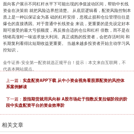
面向客户展示不同杠杆水平下可能出现的净值波动区间，帮助中长线
资金在决策前 就把风险边界想清楚。 从底层逻辑看，配资风险控制本
质上是一种以保证金为基 础的杠杆安排，忽视止损和仓位管理往往是
爆仓的直接诱因。对于普通中长线资金 来说，更重要的是先设定好本
北证50
1134.24
+11.37
+1.01%
期可接受的最大亏损额度，再反推合适的仓位和杠杆 倍数，而不是在
情绪高涨时一味追求放大利润。真正成熟的投资者，会把存活时间 和
长期复利看得比短期收益更重要。 当越来越多投资者开始主动学习风
控知识，
金牛证券-安全第一配资就选正规平台！提示：本文来自互联网，不
代表本网站观点。
上一篇：
实盘配资APP下载 从中小资金视角看股票配资的风控体
创业板指
3563.12
+47.56
+1.35%
系案例解读
下一篇：
股指期货就用风向标 A股市场处于指数反复拉锯阶段的阶
段中实盘配资平台的资金效率阶
相关文章