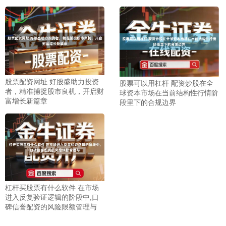
基金指数
7242.10
+12.30
+0.17%
股票配资网址 好股盛助力投资
股票可以用杠杆 配资炒股在全
者，精准捕捉股市良机，开启财
球资本市场在当前结构性行情阶
富增长新篇章
段里下的合规边界
国债指数
229.69
+0.10
+0.04%
杠杆买股票有什么软件 在市场
进入反复验证逻辑的阶段中,口
碑信誉配资的风险限额管理与