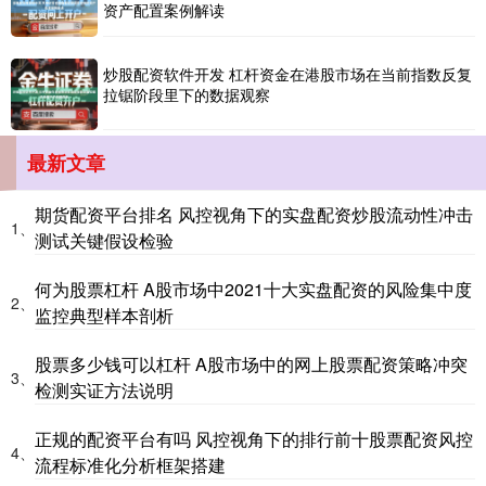
资产配置案例解读
炒股配资软件开发 杠杆资金在港股市场在当前指数反复
拉锯阶段里下的数据观察
国债指数
229.69
+0.10
+0.04%
最新文章
期货配资平台排名 风控视角下的实盘配资炒股流动性冲击
1、
测试关键假设检验
何为股票杠杆 A股市场中2021十大实盘配资的风险集中度
2、
监控典型样本剖析
股票多少钱可以杠杆 A股市场中的网上股票配资策略冲突
期指IC0
7877.80
+164.40
+2.13%
3、
检测实证方法说明
正规的配资平台有吗 风控视角下的排行前十股票配资风控
4、
流程标准化分析框架搭建