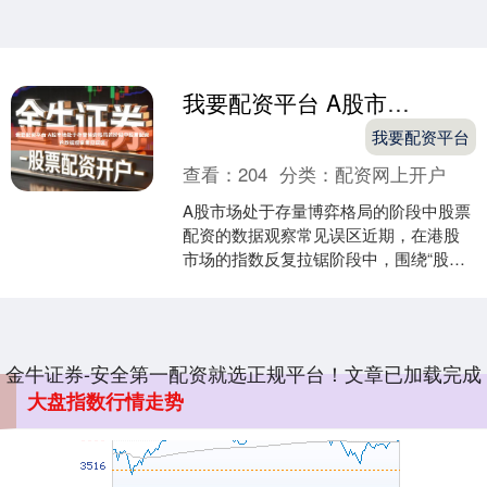
我要配资平台 A股市场处于存量博弈格局的阶段中股票配资的数据观察常见误区
北证50
1134.24
+11.37
+1.01%
我要配资平台
查看：
204
分类：
配资网上开户
A股市场处于存量博弈格局的阶段中股票
配资的数据观察常见误区近期，在港股
市场的指数反复拉锯阶段中，围绕“股票
配资”的话题再度升温。多家第三方机构
的跟踪数据显示，不....
创业板指
3563.12
+47.56
+1.35%
金牛证券-安全第一配资就选正规平台！文章已加载完成
大盘指数行情走势