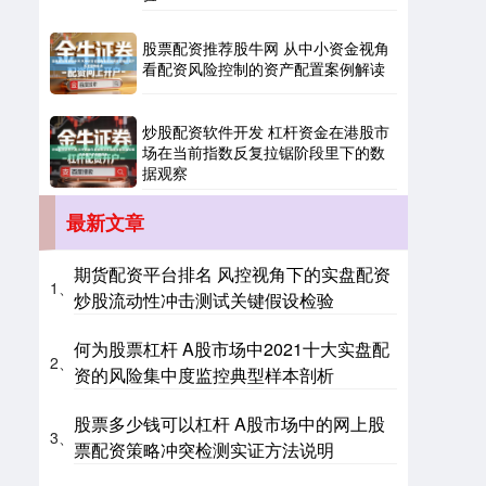
股票配资推荐股牛网 从中小资金视角
看配资风险控制的资产配置案例解读
炒股配资软件开发 杠杆资金在港股市
场在当前指数反复拉锯阶段里下的数
国债指数
229.69
+0.10
+0.04%
据观察
最新文章
期货配资平台排名 风控视角下的实盘配资
1、
炒股流动性冲击测试关键假设检验
何为股票杠杆 A股市场中2021十大实盘配
2、
资的风险集中度监控典型样本剖析
期指IC0
7877.80
+164.40
+2.13%
股票多少钱可以杠杆 A股市场中的网上股
3、
票配资策略冲突检测实证方法说明