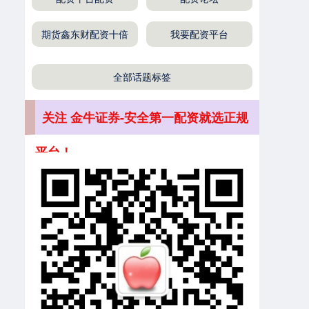
深证成指
14311.01
+200.89
+1.42%
期货鑫东财配资十倍
我要配资平台
全部话题标签
关注 金牛证券-安全第一配资就选正规
平台！
沪深300
4694.44
+43.13
+0.93%
北证50
1134.24
+11.37
+1.01%