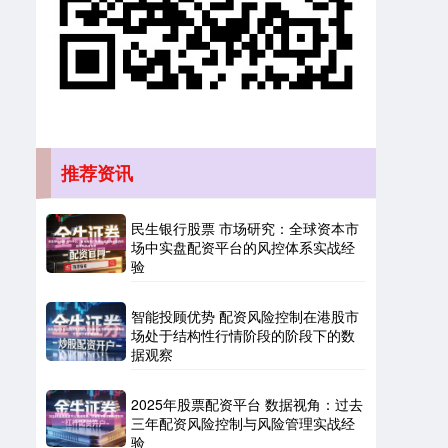
推荐资讯
创业板指
3563.12
+47.56
+1.35%
民生银行股票 市场研究：全球资本市
场中实盘配资平台的风控体系实战经
验
智能投顾优势 配资风险控制在港股市
场处于结构性行情阶段的阶段下的数
据观察
基金指数
7242.10
+12.30
+0.17%
2025年股票配资平台 数据视角：过去
三年配资风险控制与风险管理实战经
验