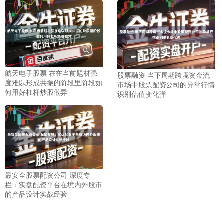
沪深300
4666.85
+8.69
+0.19%
航天电子股票 在在当前题材强
股票融资 当下周期跨境资金流
度难以形成共振的阶段里阶段如
市场中股票配资公司的异常行情
何用好杠杆炒股做异
识别估值变化弹
北证50
1122.49
+3.03
+0.27%
最安全股票配资公司 深度专
栏：实盘配资平台在境内外股市
的产品设计实战经验
创业板指