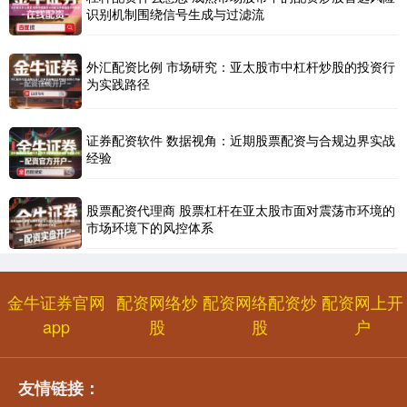
识别机制围绕信号生成与过滤流
外汇配资比例 市场研究：亚太股市中杠杆炒股的投资行
为实践路径
北证50
1122.49
+3.03
+0.27%
证券配资软件 数据视角：近期股票配资与合规边界实战
经验
股票配资代理商 股票杠杆在亚太股市面对震荡市环境的
市场环境下的风控体系
创业板指
3555.05
+19.90
+0.56%
金牛证券官网
配资网络炒
配资网络配资炒
配资网上开
app
股
股
户
友情链接：