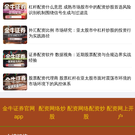
杠杆配资什么意思 成熟市场股市中的配资炒股首选风险
北证50
1134.24
+11.37
+1.01%
识别机制围绕信号生成与过滤流
外汇配资比例 市场研究：亚太股市中杠杆炒股的投资行
为实践路径
证券配资软件 数据视角：近期股票配资与合规边界实战
经验
创业板指
3563.12
+47.56
+1.35%
股票配资代理商 股票杠杆在亚太股市面对震荡市环境的
市场环境下的风控体系
金牛证券官网
配资网络炒
配资网络配资炒
配资网上开
app
股
股
户