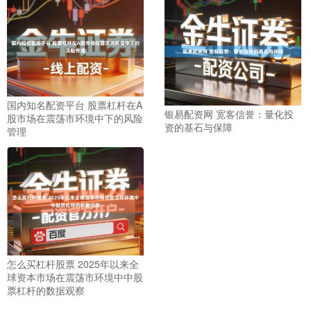
国内知名配资平台 股票杠杆在A
银易配资网 宽客信誉：量化投
股市场在震荡市环境中下的风险
北证50
1134.24
+11.37
+1.01%
资的基石与保障
管理
创业板指
怎么买杠杆股票 2025年以来全
3563.12
+47.56
+1.35%
球资本市场在震荡市环境中中股
票杠杆的数据观察