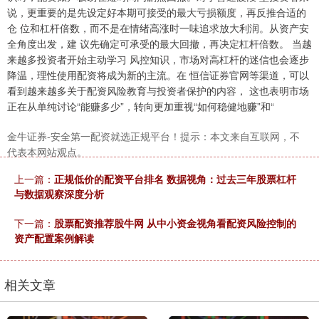
上证综指
3940.04
+39.68
+1.02%
说，更重要的是先设定好本期可接受的最大亏损额度，再反推合适的
仓 位和杠杆倍数，而不是在情绪高涨时一味追求放大利润。从资产安
全角度出发，建 议先确定可承受的最大回撤，再决定杠杆倍数。 当越
来越多投资者开始主动学习 风控知识，市场对高杠杆的迷信也会逐步
降温，理性使用配资将成为新的主流。在 恒信证券官网等渠道，可以
看到越来越多关于配资风险教育与投资者保护的内容， 这也表明市场
正在从单纯讨论“能赚多少”，转向更加重视“如何稳健地赚”和“
金牛证券-安全第一配资就选正规平台！提示：本文来自互联网，不
深证成指
14311.01
+200.89
+1.42%
代表本网站观点。
上一篇：
正规低价的配资平台排名 数据视角：过去三年股票杠杆
与数据观察深度分析
下一篇：
股票配资推荐股牛网 从中小资金视角看配资风险控制的
资产配置案例解读
相关文章
沪深300
4694.44
+43.13
+0.93%