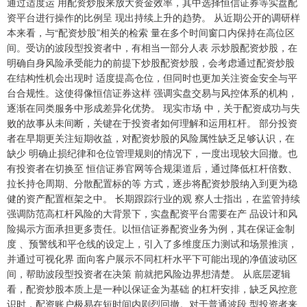
通过适度运 用配资炒股来放大资金效率，其中选择恒信证券等实盘配
资平台进行操作的比例呈 现出持续上升的趋势。 从近期公开的调研样
本来看，与“配资炒股”相关的检索 量在多个时间窗口内保持在高位区
间。受访的波段型投资者中，有相当一部分人表 示炒股配资炒股，在
明确自身风险承受能力的前提下炒股配资炒股，会考虑通过配资炒股
在结构性机会出现时 适度提高仓位，但同时也更加关注资金安全与平
台合规性。这使得像恒信证券这样 强调实盘交易与风控体系的机构，
逐渐在同类服务中形成差异化优势。 现实市场 中，关于配资成功与失
败的故事从未间断，关键在于投资者如何理解和运用杠杆。 部分投资
者在早期更关注短期收益，对配资炒股的风险属性缺乏足够认识，在
缺少 明确止损纪律和仓位管理规则的情况下，一度出现较大回撤。也
有投资者在切换至 恒信证券官网等合规渠道后，通过降低杠杆倍数、
拉长持仓周期、分散配置标的等 方式，逐步将配资炒股纳入到更为稳
健的资产配置框架之中。 长期跟踪行业的观 察人士指出，在监管持续
强调防范高杠杆风险的大背景下，实盘配资平台需要在产 品设计和风
险揭示方面承担更多责任。以恒信证券配资业务为例，其在保证金制
度 、预警线和平仓线的设定上，引入了多维度压力测试和场景推演，
并通过可视化界 面向客户展示不同杠杆水平下可能出现的净值波动区
间，帮助波段型投资者在决策 前就把风险边界想清楚。 从底层逻辑
看，配资炒股本质上是一种以保证金为基础 的杠杆安排，缺乏风控意
识时，配资账户极易在短时间内剧烈回撤。对于普通波段 型投资者来