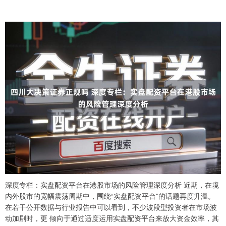
深度专栏：实盘配资平台在港股市场的风险管理深度分析 近期，在境
内外股市的宽幅震荡周期中，围绕“实盘配资平台”的话题再度升温。
在若干公开数据与行业报告中可以看到，不少波段型投资者在市场波
动加剧时，更 倾向于通过适度运用实盘配资平台来放大资金效率，其