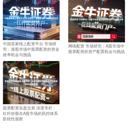
北证50
1113.49
-5.97
-0.53%
中国首家线上配资平台 市场研
网络配资 市场研究：A股市场中
究：港股市场中股票配资的资金
股票配资的资产配置机会与挑战
效率机会与挑战
创业板指
3501.00
-34.14
-0.97%
股票配资实盘交易 深度专栏：
杠杆炒股在A股市场的风控体系
阶段性观察