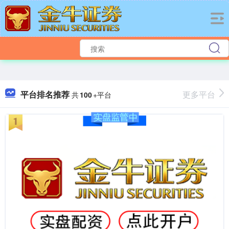
平台排名推荐
更多平台
共
100
+平台