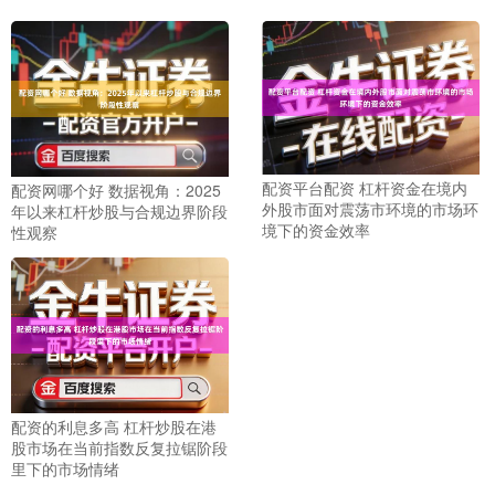
配资平台配资 杠杆资金在境内
配资网哪个好 数据视角：2025
北证50
1134.24
+11.37
+1.01%
外股市面对震荡市环境的市场环
年以来杠杆炒股与合规边界阶段
境下的资金效率
性观察
创业板指
3563.12
+47.56
+1.35%
配资的利息多高 杠杆炒股在港
股市场在当前指数反复拉锯阶段
里下的市场情绪