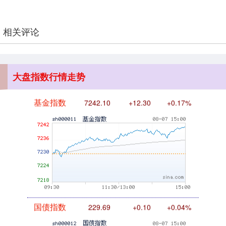
相关评论
基金指数
7242.10
+12.30
+0.17%
大盘指数行情走势
国债指数
229.69
+0.10
+0.04%