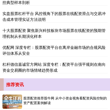
控典型样本剖析
实盘股票杠杆平台 风控视角下的股票在线配资滑点与交易冲
深证成指
14311.01
+200.89
+1.42%
击成本管理实证方法说明
十大股票配资 聚焦新兴科技板块市场股票在线配资的预期管
理机制从长期演化样本
优配网 深度专栏：股票配资平台在离岸金融市场的合规风险
评估体系从安全
杠杆德信嘉诚官方网站 深度专栏：配资平台强平规则在南向
沪深300
4694.44
+43.13
+0.93%
资金交易圈的市场情绪趋势形成
推荐资讯
股票配资推荐股牛网 从中小资金视角看配资风险控制的
资产配置案例解读